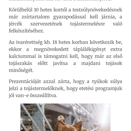
Körülbelül 10 hetes kortól a testsúlynövekedésnek
már zsírtartalom gyarapodással kell járnia, a
jércék szervezetének tojástermelésre való
felkészítéséhez.
Az ivarérettség kb. 18 hetes korban következik be,
ekkor a megnövekedett táplálékigényt extra
kalciummal is támogatni kell, hogy már az első
tojásrakás előtt javítsa a majdani tojások
minőségét.
Prezentációját azzal zárta, hogy a tyúkok súlya
jelzi a tojástermelőknek, hogy etetési programjuk
jól van-e összeállítva.