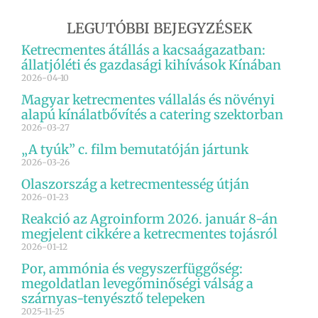
LEGUTÓBBI BEJEGYZÉSEK
Ketrecmentes átállás a kacsaágazatban:
állatjóléti és gazdasági kihívások Kínában
2026-04-10
Magyar ketrecmentes vállalás és növényi
alapú kínálatbővítés a catering szektorban
2026-03-27
„A tyúk” c. film bemutatóján jártunk
2026-03-26
Olaszország a ketrecmentesség útján
2026-01-23
Reakció az Agroinform 2026. január 8-án
megjelent cikkére a ketrecmentes tojásról
2026-01-12
Por, ammónia és vegyszerfüggőség:
megoldatlan levegőminőségi válság a
szárnyas-tenyésztő telepeken
2025-11-25