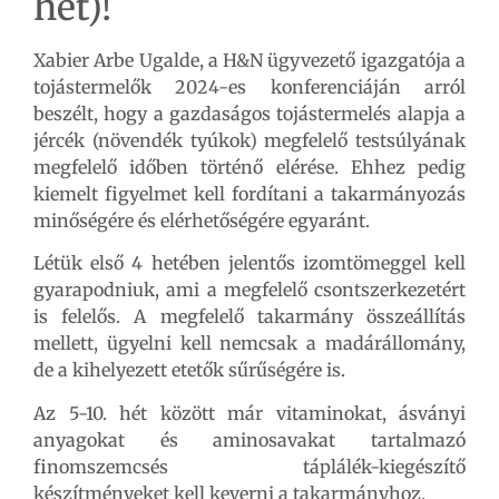
hét)!
Xabier Arbe Ugalde, a H&N ügyvezető igazgatója a
tojástermelők 2024-es konferenciáján arról
beszélt, hogy a gazdaságos tojástermelés alapja a
jércék (növendék tyúkok) megfelelő testsúlyának
megfelelő időben történő elérése. Ehhez pedig
kiemelt figyelmet kell fordítani a takarmányozás
minőségére és elérhetőségére egyaránt.
Létük első 4 hetében jelentős izomtömeggel kell
gyarapodniuk, ami a megfelelő csontszerkezetért
is felelős. A megfelelő takarmány összeállítás
mellett, ügyelni kell nemcsak a madárállomány,
de a kihelyezett etetők sűrűségére is.
Az 5-10. hét között már vitaminokat, ásványi
anyagokat és aminosavakat tartalmazó
finomszemcsés táplálék-kiegészítő
készítményeket kell keverni a takarmányhoz.