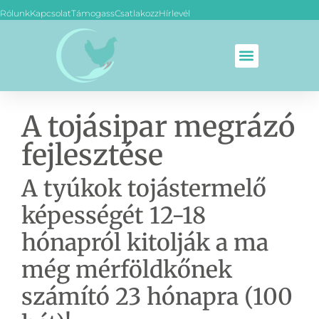
Rólunk
Kapcsolat
Támogass
Csatlakozz
Hírlevél
A tojásipar megrázó
fejlesztése
A tyúkok tojástermelő
képességét 12-18
hónapról kitolják a ma
még mérföldkőnek
számító 23 hónapra (100