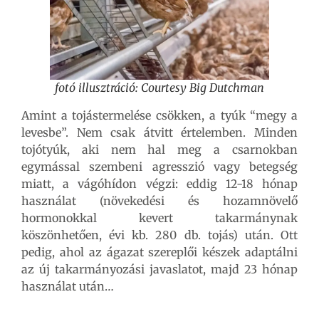
fotó illusztráció: Courtesy Big Dutchman
Amint a tojástermelése csökken, a tyúk “megy a
levesbe”. Nem csak átvitt értelemben. Minden
tojótyúk, aki nem hal meg a csarnokban
egymással szembeni agresszió vagy betegség
miatt, a vágóhídon végzi: eddig 12-18 hónap
használat (növekedési és hozamnövelő
hormonokkal kevert takarmánynak
köszönhetően, évi kb. 280 db. tojás) után. Ott
pedig, ahol az ágazat szereplői készek adaptálni
az új takarmányozási javaslatot, majd 23 hónap
használat után…