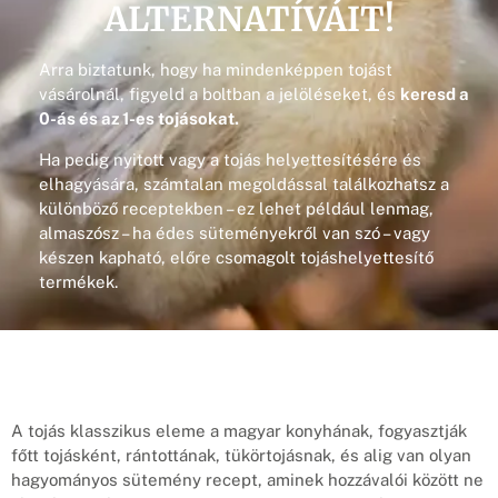
ALTERNATÍVÁIT!
Arra biztatunk, hogy ha mindenképpen tojást
vásárolnál, figyeld a boltban a jelöléseket, és
keresd a
0-ás és az 1-es tojásokat.
Ha pedig nyitott vagy a tojás helyettesítésére és
elhagyására, számtalan megoldással találkozhatsz a
különböző receptekben – ez lehet például lenmag,
almaszósz – ha édes süteményekről van szó – vagy
készen kapható, előre csomagolt tojáshelyettesítő
termékek.
A tojás klasszikus eleme a magyar konyhának, fogyasztják
főtt tojásként, rántottának, tükörtojásnak, és alig van olyan
hagyományos sütemény recept, aminek hozzávalói között ne