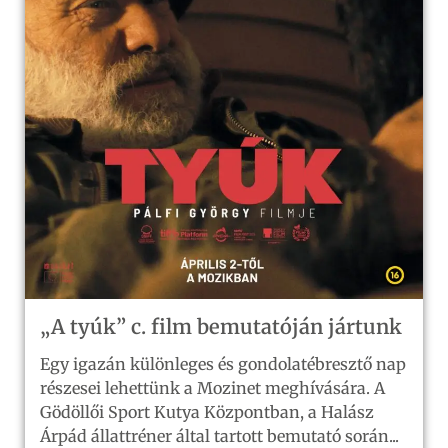
„A tyúk” c. film bemutatóján jártunk
Egy igazán különleges és gondolatébresztő nap
részesei lehettünk a Mozinet meghívására. A
Gödöllői Sport Kutya Központban, a Halász
Árpád állattréner által tartott bemutató során...