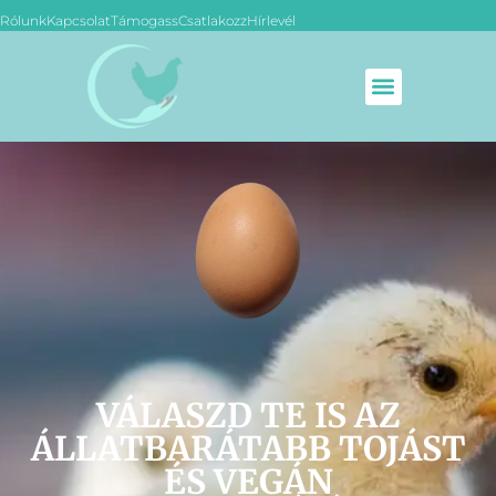
Rólunk
Kapcsolat
Támogass
Csatlakozz
Hírlevél
VÁLASZD TE IS AZ
ÁLLATBARÁTABB TOJÁST
ÉS VEGÁN