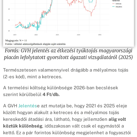
Forrás: GVH jelentés az étkezési tyúktojás magyarországi
piacán lefolytatott gyorsított ágazati vizsgálatáról (2025)
Természetesen valamennyivel drágább a mélyalmos tojás
(2-es kód), mint a ketreces.
A termelési költség különbsége 2026-ban becslések
szerint körülbelül
4 Ft/db.
A GVH
Jelentés
e azt mutatja be, hogy 2021 és 2025 eleje
között hogyan alakult a ketreces és a mélyalmos tojás
kereskedői átadási ára, látható, hogy jellemzően
alig volt
köztük különbség
, időszakosan vált csak el egymástól a
kettő. Ez a pár forintos különbség megjelenhet a fogyasztói