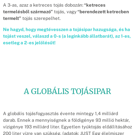
A 3-as, azaz a ketreces tojás dobozán:
“ketreces
termelésből származó”
tojás, vagy
“berendezett ketrecben
termelt”
tojás szerepelhet.
Ne hagyd, hogy megtévesszen a tojásipar hazugsága, és ha
tojást veszel, válaszd a 0-s (a leginkább állatbarát), az 1-es,
esetleg a 2-es jelölésűt!
A GLOBÁLIS TOJÁSIPAR
A globális tojásfogyasztás évente mintegy 1,4 milliárd
darab. Ennek a mennyiségnek a földigénye 93 millió hektár,
vízigénye 193 milliárd liter. Egyetlen tyúktojás előállításához
200 liter vízre van szükség. (adatok: JUST Egg élelmiszer