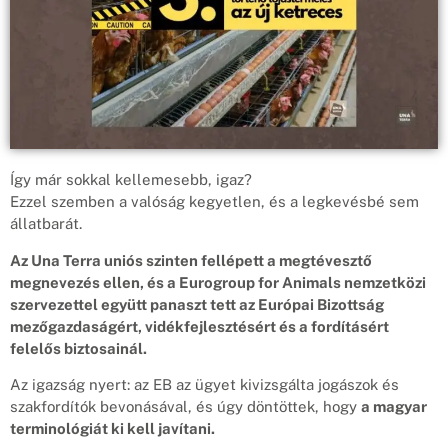
Így már sokkal kellemesebb, igaz?
Ezzel szemben a valóság kegyetlen, és a legkevésbé sem
állatbarát.
Az Una Terra uniós szinten fellépett a megtévesztő
megnevezés ellen, és a Eurogroup for Animals nemzetközi
szervezettel együtt panaszt tett az Európai Bizottság
mezőgazdaságért, vidékfejlesztésért és a fordításért
felelős biztosainál.
Az igazság nyert: az EB az ügyet kivizsgálta jogászok és
szakfordítók bevonásával, és úgy döntöttek, hogy
a magyar
terminológiát ki kell javítani.