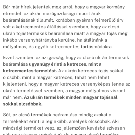
Bár már hírek jelentek meg arról, hogy a magyar kormány
elrendeli az ukrán mezőgazdasági import áruk
beáramlásának tilalmát, korábban gyakran felmerülő érv
volt a ketrecmentes átállással szemben, hogy az olcsó
ukrán tojástermékek beáramlása miatt a magyar tojás még
inkább versenyhátrányba kerülne, ha átállnánk a
mélyalmos, és egyéb ketrecmentes tartásmódokra.
Ezzel szemben az az igazság, hogy az olcsó ukrán termékek
beáramlása
ugyanúgy érinti a ketreces, mint a
ketrecmentes termelést.
Az ukrán ketreces tojás sokkal
olcsóbb, mint a magyar ketreces, tehát nem lehet
kijelenteni, hogy a magyar ketreces versenyképes lenne az
ukrán termeléssel szemben, a magyar mélyalmos viszont
már nem.
Az ukrán termékek minden magyar tojásnál
sokkal olcsóbbak.
Sőt, az olcsó termékek beáramlása mindig azokat a
termékeket érinti a leginkább, amelyek olcsóbbak. Aki
minőségi terméket vesz, az jellemzően kevésbé szívesen
vált egy alacsony minőségű, de nagyon olcsó termékre.