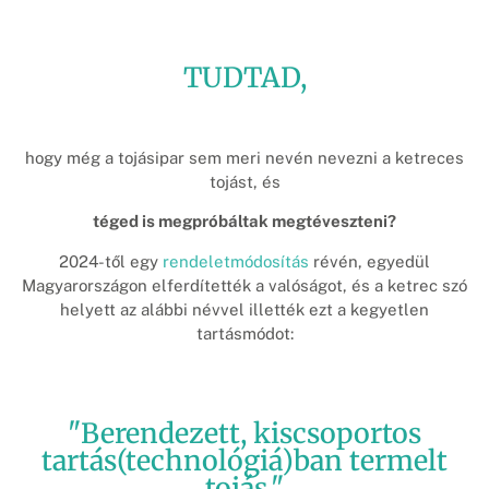
TUDTAD,
hogy még a tojásipar sem meri nevén nevezni a ketreces
tojást, és
téged is megpróbáltak megtéveszteni?
2024-től egy
rendeletmódosítás
révén, egyedül
Magyarországon elferdítették a valóságot, és a ketrec szó
helyett az alábbi névvel illették ezt a kegyetlen
tartásmódot:
"Berendezett, kiscsoportos
tartás(technológiá)ban termelt
tojás."