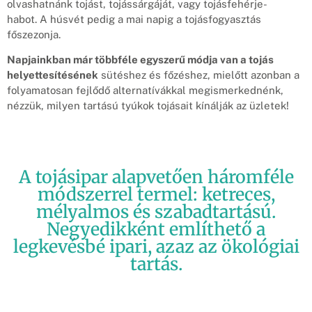
olvashatnánk tojást, tojássárgáját, vagy tojásfehérje-
habot.
A húsvét pedig a mai napig a tojásfogyasztás
főszezonja.
Napjainkban már többféle egyszerű módja van a tojás
helyettesítésének
sütéshez és főzéshez, mielőtt azonban a
folyamatosan fejlődő alternatívákkal megismerkednénk,
nézzük, milyen tartású tyúkok tojásait kínálják az üzletek!
A tojásipar alapvetően háromféle
módszerrel termel: ketreces,
mélyalmos és szabadtartású.
Negyedikként említhető a
legkevésbé ipari, azaz az ökológiai
tartás.