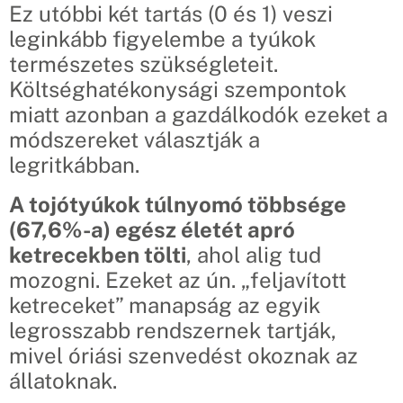
Ez utóbbi két tartás (0 és 1) veszi
leginkább figyelembe a tyúkok
természetes szükségleteit.
Költséghatékonysági szempontok
miatt azonban a gazdálkodók ezeket a
módszereket választják a
legritkábban.
A tojótyúkok túlnyomó többsége
(67,6%-a) egész életét apró
ketrecekben tölti
, ahol alig tud
mozogni. Ezeket az ún. „feljavított
ketreceket” manapság az egyik
legrosszabb rendszernek tartják,
mivel óriási szenvedést okoznak az
állatoknak.