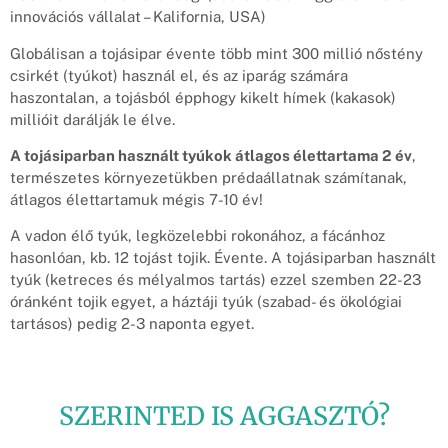
innovációs vállalat – Kalifornia, USA)
Globálisan a tojásipar évente több mint 300 millió nőstény
csirkét (tyúkot) használ el, és az iparág számára
haszontalan, a tojásból épphogy kikelt hímek (kakasok)
millióit darálják le élve.
A tojásiparban használt tyúkok átlagos élettartama 2 év
,
természetes környezetükben prédaállatnak számítanak,
átlagos élettartamuk mégis 7-10 év!
A vadon élő tyúk, legközelebbi rokonához, a fácánhoz
hasonlóan, kb. 12 tojást tojik. Évente. A tojásiparban használt
tyúk (ketreces és mélyalmos tartás) ezzel szemben 22-23
óránként tojik egyet, a háztáji tyúk (szabad- és ökológiai
tartásos) pedig 2-3 naponta egyet.
SZERINTED IS AGGASZTÓ?