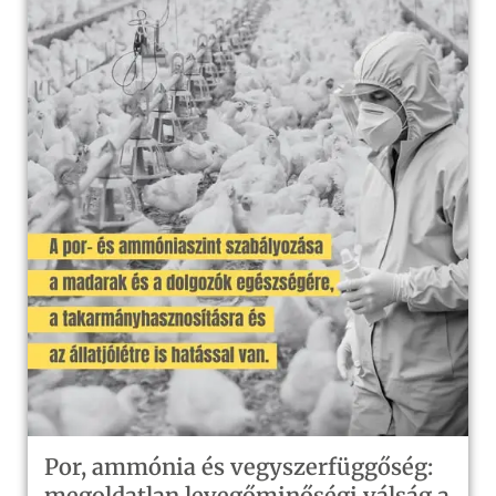
Por, ammónia és vegyszerfüggőség:
megoldatlan levegőminőségi válság a