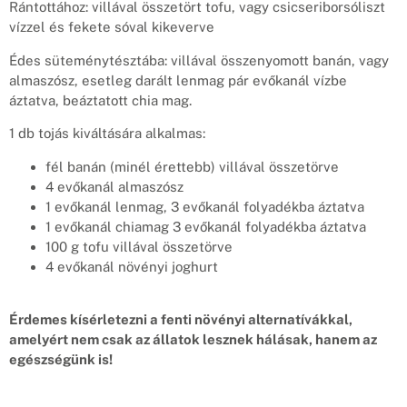
Rántottához: villával összetört tofu, vagy csicseriborsóliszt
vízzel és fekete sóval kikeverve
Édes süteménytésztába: villával összenyomott banán, vagy
almaszósz, esetleg darált lenmag pár evőkanál vízbe
áztatva, beáztatott chia mag.
1 db tojás kiváltására alkalmas:
fél banán (minél érettebb) villával összetörve
4 evőkanál almaszósz
1 evőkanál lenmag, 3 evőkanál folyadékba áztatva
1 evőkanál chiamag 3 evőkanál folyadékba áztatva
100 g tofu villával összetörve
4 evőkanál növényi joghurt
Érdemes kísérletezni a fenti növényi alternatívákkal,
amelyért nem csak az állatok lesznek hálásak, hanem az
egészségünk is!