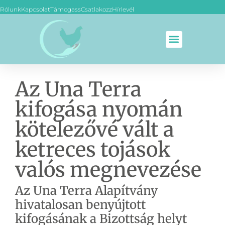
Rólunk
Kapcsolat
Támogass
Csatlakozz
Hírlevél
Az Una Terra
kifogása nyomán
kötelezővé vált a
ketreces tojások
valós megnevezése
Az Una Terra Alapítvány
hivatalosan benyújtott
kifogásának a Bizottság helyt