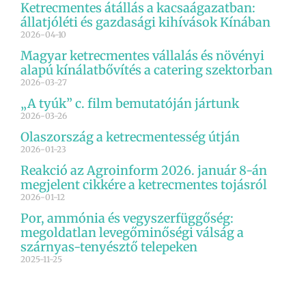
Ketrecmentes átállás a kacsaágazatban:
állatjóléti és gazdasági kihívások Kínában
2026-04-10
Magyar ketrecmentes vállalás és növényi
alapú kínálatbővítés a catering szektorban
2026-03-27
„A tyúk” c. film bemutatóján jártunk
2026-03-26
Olaszország a ketrecmentesség útján
2026-01-23
Reakció az Agroinform 2026. január 8-án
megjelent cikkére a ketrecmentes tojásról
2026-01-12
Por, ammónia és vegyszerfüggőség:
megoldatlan levegőminőségi válság a
szárnyas-tenyésztő telepeken
2025-11-25