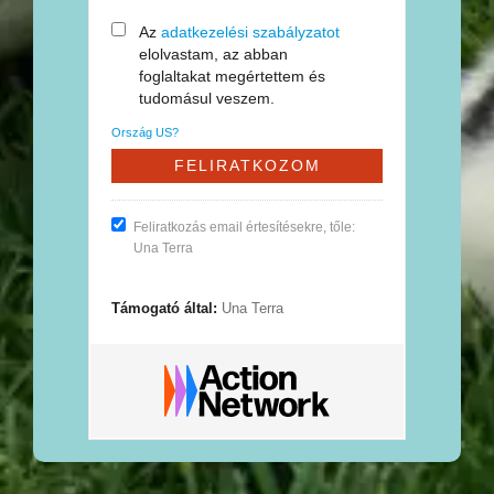
Az
adatkezelési szabályzatot
elolvastam, az abban
foglaltakat megértettem és
tudomásul veszem.
Ország
US
?
Feliratkozás email értesítésekre, tőle:
Una Terra
Támogató által:
Una Terra