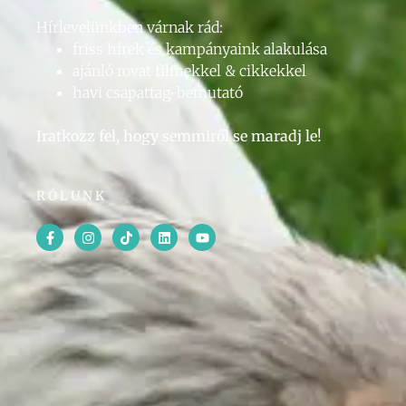
Hírlevelünkben várnak rád:
friss hírek és kampányaink alakulása
ajánló rovat filmekkel & cikkekkel
havi csapattag-bemutató
Iratkozz fel, hogy semmiről se maradj le!
RÓLUNK