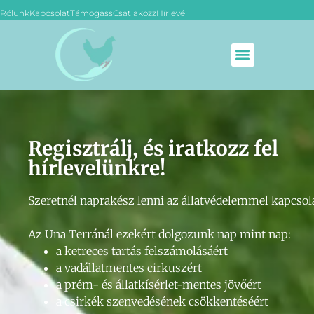
Rólunk
Kapcsolat
Támogass
Csatlakozz
Hírlevél
Regisztrálj, és iratkozz fel
hírlevelünkre!
Szeretnél naprakész lenni az állatvédelemmel kapcsol
Az Una Terránál ezekért dolgozunk nap mint nap:
a ketreces tartás felszámolásáért
a vadállatmentes cirkuszért
a prém- és állatkísérlet-mentes jövőért
a csirkék szenvedésének csökkentéséért