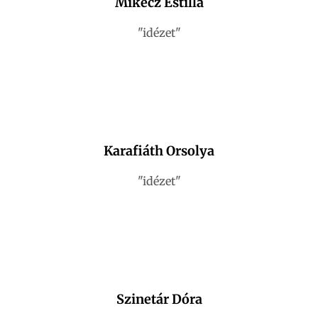
Mikecz Estilla
"idézet"
Karafiáth Orsolya
"idézet"
Szinetár Dóra