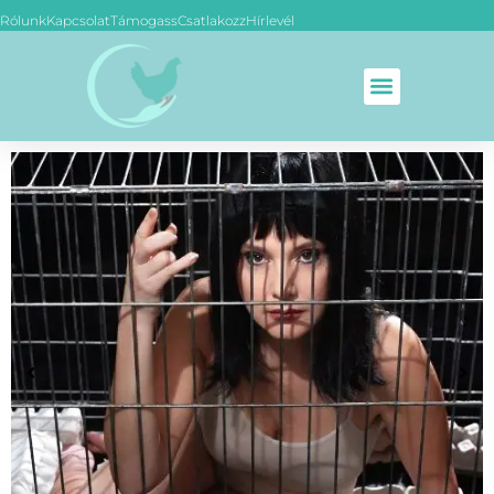
Rólunk
Kapcsolat
Támogass
Csatlakozz
Hírlevél