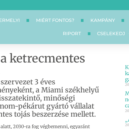
ERMELYI
MIÉRT FONTOS?
KAMPÁNY
RIPORT
CSELEKEDJ
a a ketrecmentes
t
K
k
g
 szervezet 3 éves
20
ményeként, a Miami székhelyű
M
visszatekintő, minőségi
n
finom-pékárut gyártó vállalat
c
20
tes tojás beszerzése mellett.
„
20
év alatt, 2030-ra fog végbemenni, egyaránt