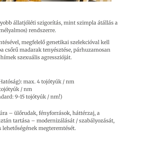
obb állatjóléti szigorítás, mint szimpla átállás a
v (mélyalmos) rendszerre.
tésével, megfelelő genetikai szelekcióval kell
ompa csőrű madarak tenyésztése, párhuzamosan
a hímek szexuális agresszióját.
Hatóság): max. 4 tojótyúk / nm
tojótyúk / nm
dard: 9-15 tojótyúk / nm!)
úra – ülőrudak, fényforrások, háttérzaj, a
sztán tartása – modernizálását / szabályozását,
ás lehetőségének megteremtését.