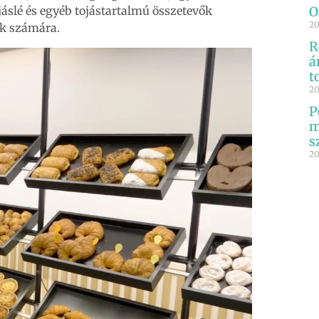
ojáslé és egyéb tojástartalmú összetevők
O
20
ik számára.
R
á
t
20
P
m
s
20