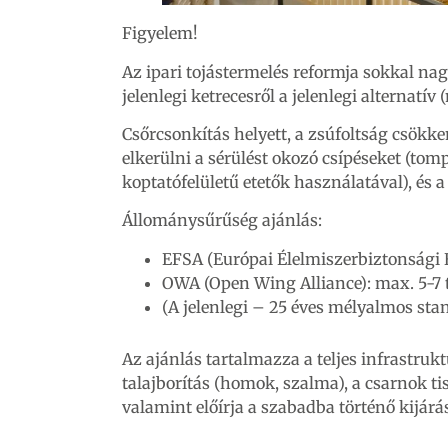
Figyelem!
Az ipari tojástermelés reformja sokkal nagy
jelenlegi ketrecesről a jelenlegi alternatí
Csőrcsonkítás helyett, a zsúfoltság csökken
elkerülni a sérülést okozó csípéseket (t
koptatófelületű etetők használatával), és 
Állománysűrűség ajánlás:
EFSA (Európai Élelmiszerbiztonsági 
OWA (Open Wing Alliance): max. 5-7 
(A jelenlegi – 25 éves mélyalmos stan
Az ajánlás tartalmazza a teljes infrastrukt
talajborítás (homok, szalma), a csarnok ti
valamint előírja a szabadba történő kijár