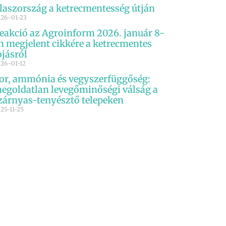
laszország a ketrecmentesség útján
26-01-23
eakció az Agroinform 2026. január 8-
n megjelent cikkére a ketrecmentes
ojásról
26-01-12
or, ammónia és vegyszerfüggőség:
egoldatlan levegőminőségi válság a
zárnyas-tenyésztő telepeken
25-11-25