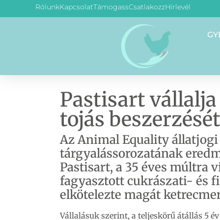
Rólunk
Kapcsolat
Támogass
Csatlakozz
Hírlevél
GY
Pastisart vállalj
tojás beszerzésé
Az Animal Equality állatjogi
tárgyalássorozatának ered
Pastisart, a 35 éves múltra 
fagyasztott cukrászati- és 
elkötelezte magát ketrecmen
Vállalásuk szerint, a teljeskörű átállás 5 