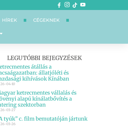
HÍREK
CÉGEKNEK
LEGUTÓBBI BEJEGYZÉSEK
etrecmentes átállás a
acsaágazatban: állatjóléti és
azdasági kihívások Kínában
26-04-10
agyar ketrecmentes vállalás és
övényi alapú kínálatbővítés a
atering szektorban
26-03-27
A tyúk” c. film bemutatóján jártunk
26-03-26