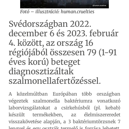
Fotó – illusztráció: human.cruelties
Svédországban 2022.
december 6 és 2023. február
4. között, az ország 16
régiójából összesen 79 (1-91
éves korú) beteget
diagnosztizáltak
szalmonellafertőzéssel.
A közelmúltban Európában több országban
végeztek szalmonella baktériumra vonatkozó
laborvizsgálatokat a csirkehúsból (pl. kebab)
készült termékekben, az élelmiszereredet
visszakövetése alapján, a 3 baktériumtörzsnek 7
lengyel és egy osztrák termelő is forrása lehetett,