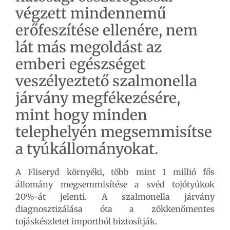
végzett mindennemű
erőfeszítése ellenére, nem
lát más megoldást az
emberi egészséget
veszélyeztető szalmonella
járvány megfékezésére,
mint hogy minden
telephelyén megsemmisítse
a tyúkállományokat.
A Fliseryd környéki, több mint 1 millió fős
állomány megsemmisítése a svéd tojótyúkok
20%-át jelenti. A szalmonella járvány
diagnosztizálása óta a zökkenőmentes
tojáskészletet importból
biztosítják.