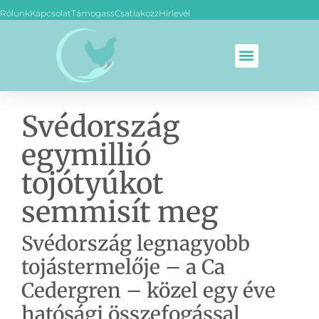
Rólunk
Kapcsolat
Támogass
Csatlakozz
Hírlevél
Svédország
egymillió
tojótyúkot
semmisít meg
Svédország legnagyobb
tojástermelője – a Ca
Cedergren – közel egy éve
hatósági összefogással