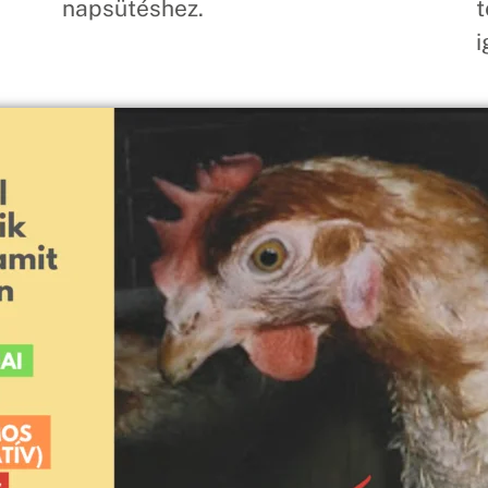
napsütéshez.
t
i