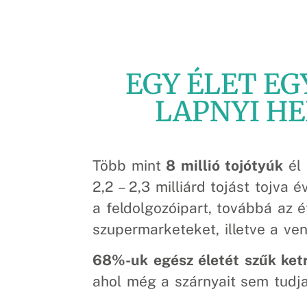
EGY ÉLET EG
LAPNYI H
Több mint
8 millió tojótyúk
él 
2,2 – 2,3 milliárd tojást tojva é
a feldolgozóipart, továbbá az é
szupermarketeket, illetve a ven
68%-uk egész életét szűk ketr
ahol még a szárnyait sem tudja 