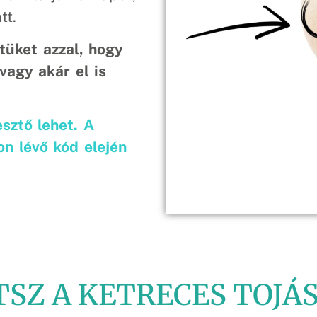
tt.
tüket azzal, hogy
vagy akár el is
sztő lehet. A
on lévő kód elején
SZ A KETRECES TOJÁ