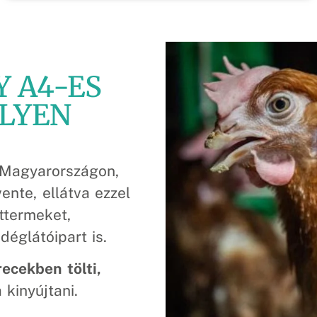
Y A4-ES
ELYEN
Magyarországon,
vente
, ellátva ezzel
ttermeket,
déglátóipart is.
ecekben tölti,
kinyújtani.