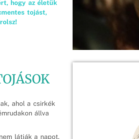
rt, hogy az életük
cmentes tojást,
rolsz!
TOJÁSOK
ak, ahol a csirkék
émrudakon állva
nem látják a napot,