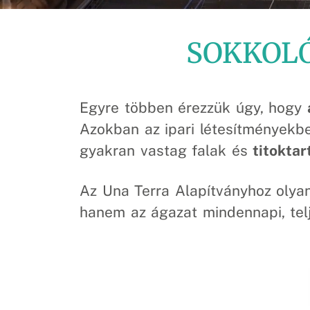
SOKKOLÓ
Egyre többen érezzük úgy, hogy
Azokban az ipari létesítményekbe
gyakran vastag falak és
titoktar
Az Una Terra Alapítványhoz oly
hanem az ágazat mindennapi, telj