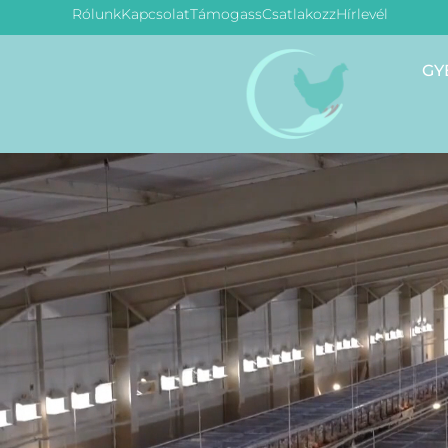
Rólunk
Kapcsolat
Támogass
Csatlakozz
Hírlevél
GY