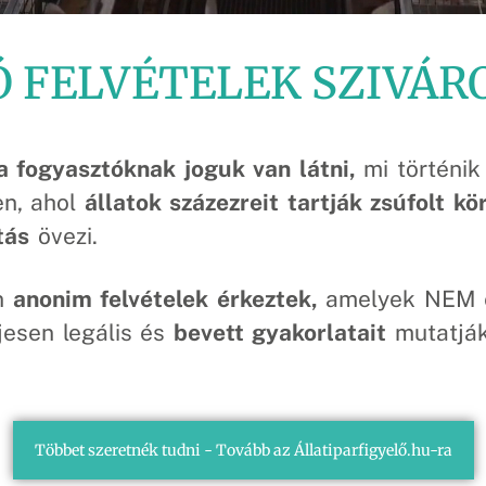
 FELVÉTELEK SZIVÁR
a fogyasztóknak joguk van látni,
mi történik
n, ahol
állatok százezreit tartják zsúfolt k
tás
övezi.
an
anonim felvételek érkeztek,
amelyek NEM e
esen legális és
bevett gyakorlatait
mutatják
Többet szeretnék tudni - Tovább az Állatiparfigyelő.hu-ra