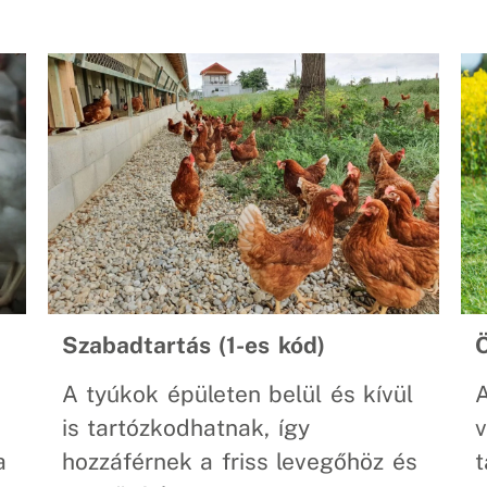
Szabadtartás (1-es kód)
Ö
A tyúkok épületen belül és kívül
A
is tartózkodhatnak, így
v
hozzáférnek a friss levegőhöz és
a
t