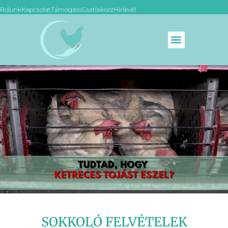
Rólunk
Kapcsolat
Támogass
Csatlakozz
Hírlevél
SOKKOLÓ FELVÉTELEK