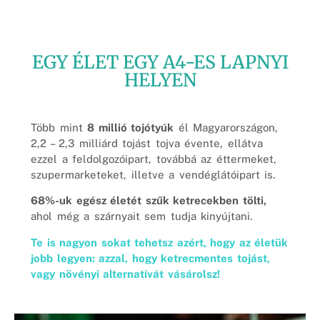
EGY ÉLET EGY A4-ES LAPNYI
HELYEN
Több mint
8 millió tojótyúk
él Magyarországon,
2,2 – 2,3 milliárd tojást tojva évente
, ellátva
ezzel a feldolgozóipart, továbbá az éttermeket,
szupermarketeket, illetve a vendéglátóipart is.
68%-uk egész életét szűk ketrecekben tölti,
ahol még a szárnyait sem tudja kinyújtani.
Te is nagyon sokat tehetsz azért, hogy az életük
jobb legyen: azzal, hogy ketrecmentes tojást,
vagy növényi alternatívát vásárolsz!