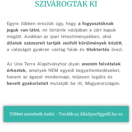
SZIVÁROGTAK KI
Egyre többen érezzük úgy, hogy
a fogyasztóknak
joguk van látni,
mi történik valójában a zárt kapuk
mögött. Azokban az ipari létesítményekben, ahol
állatok százezreit tartják zsúfolt körülmények között
,
a valóságot gyakran vastag falak és
titoktartás
övezi.
Az Una Terra Alapítványhoz olyan
anonim felvételek
érkeztek,
amelyek NEM egyedi kegyetlenkedéseket,
hanem az ágazat mindennapi, teljesen legális és
bevett gyakorlatait
mutatják be itt, Magyarországon.
Többet szeretnék tudni - Tovább az Állatiparfigyelő.hu-ra