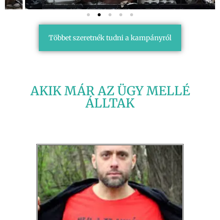
Többet szeretnék tudni a kampányról
AKIK MÁR AZ ÜGY MELLÉ
ÁLLTAK