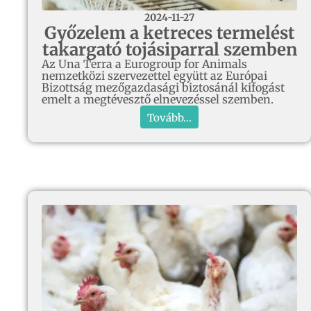
2024-11-27
Győzelem a ketreces termelést
takargató tojásiparral szemben
Az Una Terra a Eurogroup for Animals
nemzetközi szervezettel együtt az Európai
Bizottság mezőgazdasági biztosánál kifogást
emelt a megtévesztő elnevezéssel szemben.
Tovább...