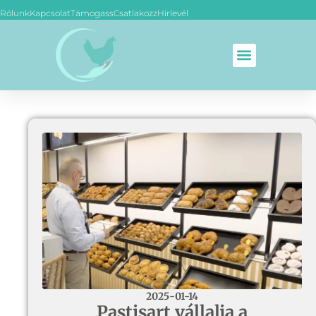
Rólunk
Kapcsolat
Támogass
Csatlakozz
Hírlevél
2025-01-14
Pastisart vállalja a