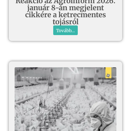
Reakció az Agroinform 2026.
január 8-án megjelent
cikkére a ketrecmentes
tojásról
Tovább...