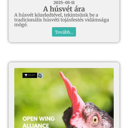
2025-03-11
A húsvét ára
A húsvét közeledtével, tekintsünk be a
tradicionális húsvéti tojásfestés vidámsága
mögé.
Tovább...