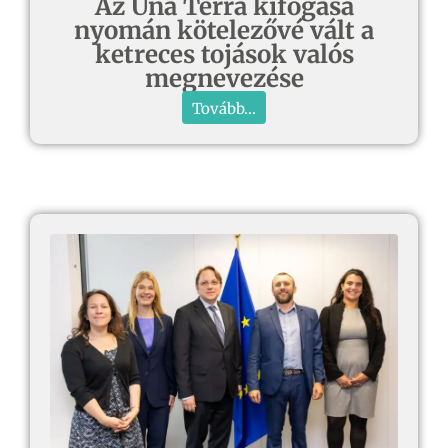
Az Una Terra kifogása
nyomán kötelezővé vált a
ketreces tojások valós
megnevezése
Tovább...