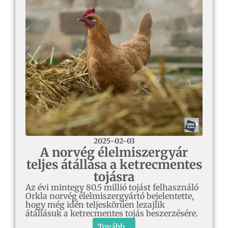
2025-02-03
A norvég élelmiszergyár
teljes átállása a ketrecmentes
tojásra
Az évi mintegy 80.5 millió tojást felhasználó
Orkla norvég élelmiszergyártó bejelentette,
hogy még idén teljeskörűen lezajlik
átállásuk a ketrecmentes tojás beszerzésére.
Tovább...