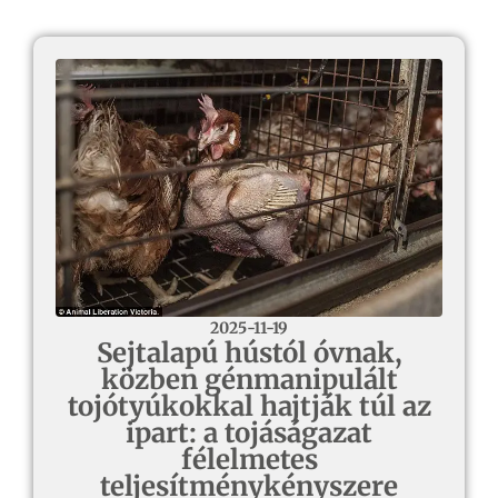
2025-11-19
Sejtalapú hústól óvnak,
közben génmanipulált
tojótyúkokkal hajtják túl az
ipart: a tojáságazat
félelmetes
teljesítménykényszere