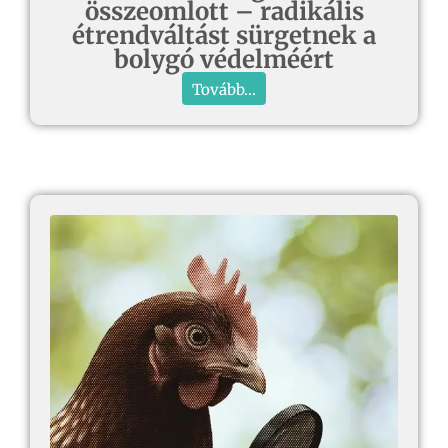
összeomlott – radikális
étrendváltást sürgetnek a
bolygó védelméért
Tovább...