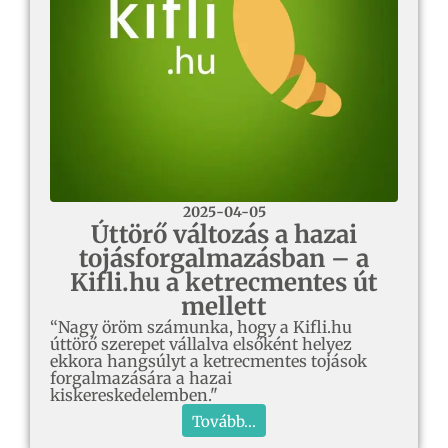
2025-04-05
Úttörő változás a hazai
tojásforgalmazásban – a
Kifli.hu a ketrecmentes út
mellett
“Nagy öröm számunka, hogy a Kifli.hu
úttörő szerepet vállalva elsőként helyez
ekkora hangsúlyt a ketrecmentes tojások
forgalmazására a hazai
kiskereskedelemben."
Tovább...