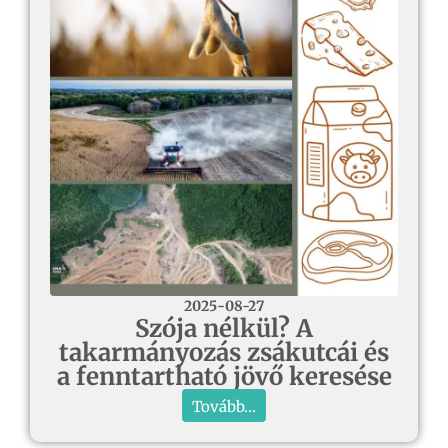
2025-08-27
Szója nélkül? A
takarmányozás zsákutcái és
a fenntartható jövő keresése
Tovább...