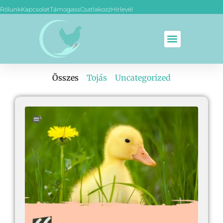
Rólunk
Kapcsolat
Támogass
Csatlakozz
Hírlevél
Összes
Tojás
Uncategorized