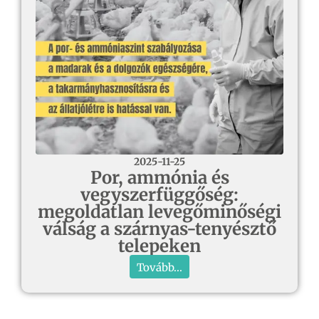
2025-11-25
Por, ammónia és
vegyszerfüggőség:
megoldatlan levegőminőségi
válság a szárnyas-tenyésztő
telepeken
Tovább...