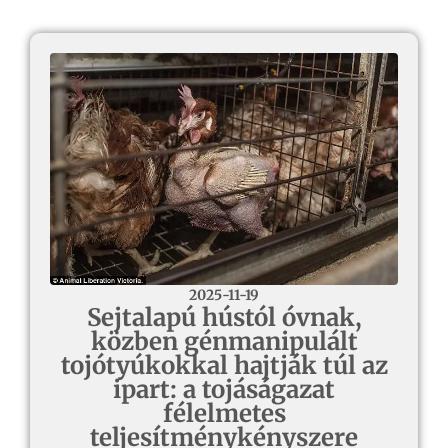
2025-11-19
Sejtalapú hústól óvnak,
közben génmanipulált
tojótyúkokkal hajtják túl az
ipart: a tojáságazat
félelmetes
teljesítménykényszere