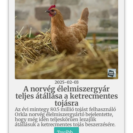
2025-02-03
A norvég élelmiszergyár
teljes átállása a ketrecmentes
tojásra
Az évi mintegy 80.5 millió tojást felhasználó
Orkla norvég élelmiszergyártó bejelentette,
hogy még idén teljeskörűen lezajlik
átállásuk a ketrecmentes tojás beszerzésére.
Tovább...