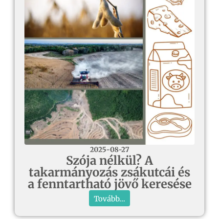
2025-08-27
Szója nélkül? A
takarmányozás zsákutcái és
a fenntartható jövő keresése
Tovább...