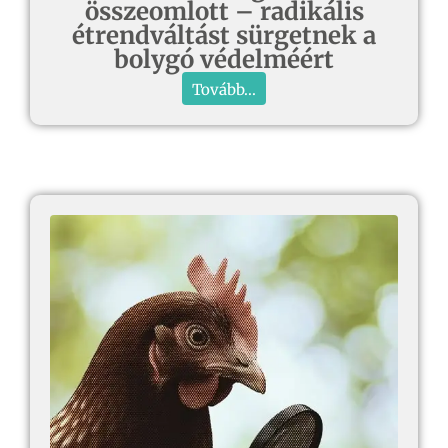
összeomlott – radikális
étrendváltást sürgetnek a
bolygó védelméért
Tovább...