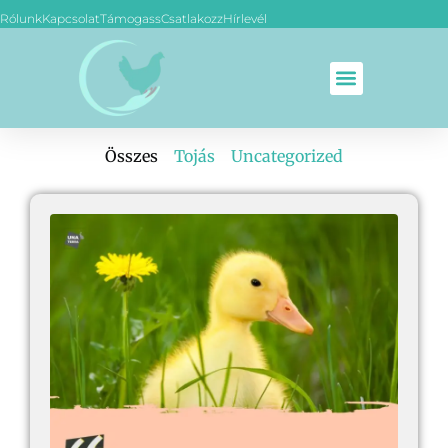
Rólunk
Kapcsolat
Támogass
Csatlakozz
Hírlevél
Összes
Tojás
Uncategorized