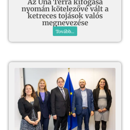
Az Una Terra kifogása
nyomán kötelezővé vált a
ketreces tojások valós
megnevezése
Tovább...