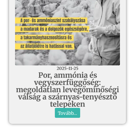
2025-11-25
Por, ammónia és
vegyszerfüggőség:
megoldatlan levegőminőségi
válság a szárnyas-tenyésztő
telepeken
Tovább...