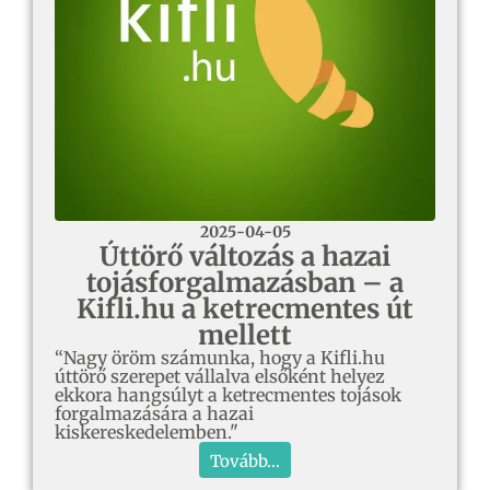
2025-04-05
Úttörő változás a hazai
tojásforgalmazásban – a
Kifli.hu a ketrecmentes út
mellett
“Nagy öröm számunka, hogy a Kifli.hu
úttörő szerepet vállalva elsőként helyez
ekkora hangsúlyt a ketrecmentes tojások
forgalmazására a hazai
kiskereskedelemben."
Tovább...