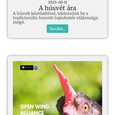
2025-03-11
A húsvét ára
A húsvét közeledtével, tekintsünk be a
tradicionális húsvéti tojásfestés vidámsága
mögé.
Tovább...