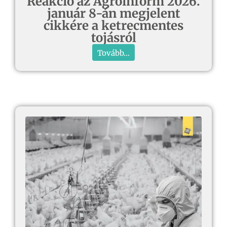
Reakció az Agroinform 2026.
január 8-án megjelent
cikkére a ketrecmentes
tojásról
Tovább...