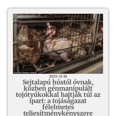
2025-11-19
Sejtalapú hústól óvnak,
közben génmanipulált
tojótyúkokkal hajtják túl az
ipart: a tojáságazat
félelmetes
teljesítménykényszere