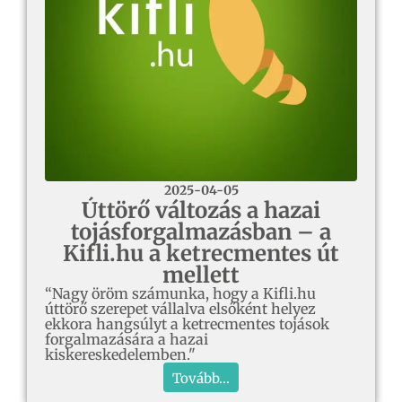
2025-04-05
Úttörő változás a hazai
tojásforgalmazásban – a
Kifli.hu a ketrecmentes út
mellett
“Nagy öröm számunka, hogy a Kifli.hu
úttörő szerepet vállalva elsőként helyez
ekkora hangsúlyt a ketrecmentes tojások
forgalmazására a hazai
kiskereskedelemben."
Tovább...