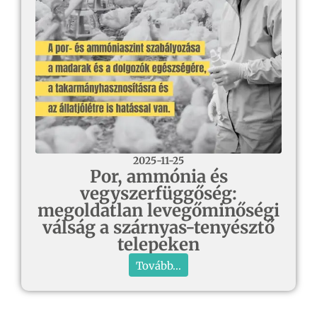
2025-11-25
Por, ammónia és
vegyszerfüggőség:
megoldatlan levegőminőségi
válság a szárnyas-tenyésztő
telepeken
Tovább...