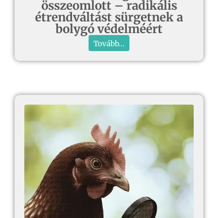
összeomlott – radikális
étrendváltást sürgetnek a
bolygó védelméért
Tovább...