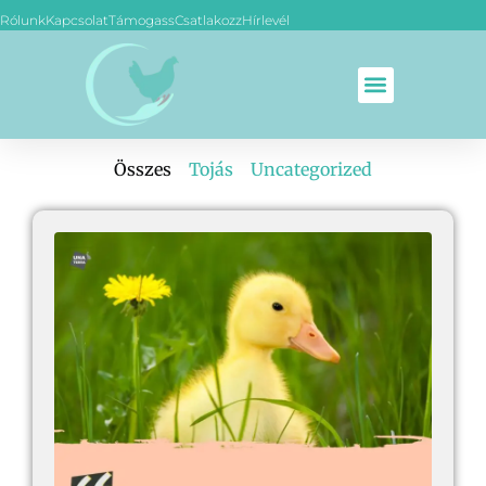
Rólunk
Kapcsolat
Támogass
Csatlakozz
Hírlevél
Összes
Tojás
Uncategorized