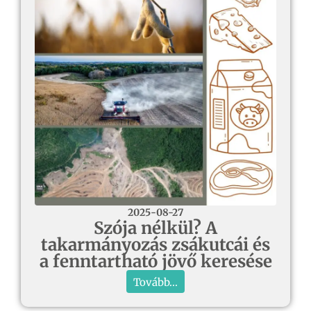
2025-08-27
Szója nélkül? A
takarmányozás zsákutcái és
a fenntartható jövő keresése
Tovább...