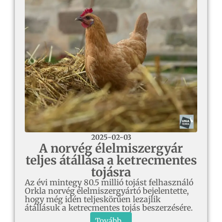
2025-02-03
A norvég élelmiszergyár
teljes átállása a ketrecmentes
tojásra
Az évi mintegy 80.5 millió tojást felhasználó
Orkla norvég élelmiszergyártó bejelentette,
hogy még idén teljeskörűen lezajlik
átállásuk a ketrecmentes tojás beszerzésére.
Tovább...