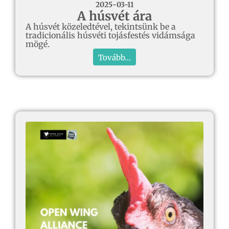
2025-03-11
A húsvét ára
A húsvét közeledtével, tekintsünk be a
tradicionális húsvéti tojásfestés vidámsága
mögé.
Tovább...