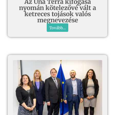
Az Una Terra kifogása
nyomán kötelezővé vált a
ketreces tojások valós
megnevezése
Tovább...