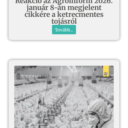
Reakció az Agroinform 2026.
január 8-án megjelent
cikkére a ketrecmentes
tojásról
Tovább...