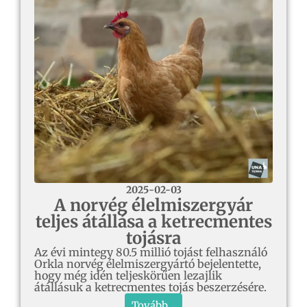
2025-02-03
A norvég élelmiszergyár
teljes átállása a ketrecmentes
tojásra
Az évi mintegy 80.5 millió tojást felhasználó
Orkla norvég élelmiszergyártó bejelentette,
hogy még idén teljeskörűen lezajlik
átállásuk a ketrecmentes tojás beszerzésére.
Tovább...