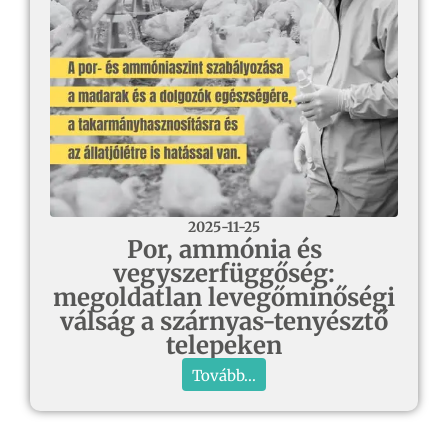
2025-11-25
Por, ammónia és
vegyszerfüggőség:
megoldatlan levegőminőségi
válság a szárnyas-tenyésztő
telepeken
Tovább...