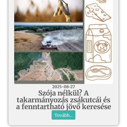
2025-08-27
Szója nélkül? A
takarmányozás zsákutcái és
a fenntartható jövő keresése
Tovább...