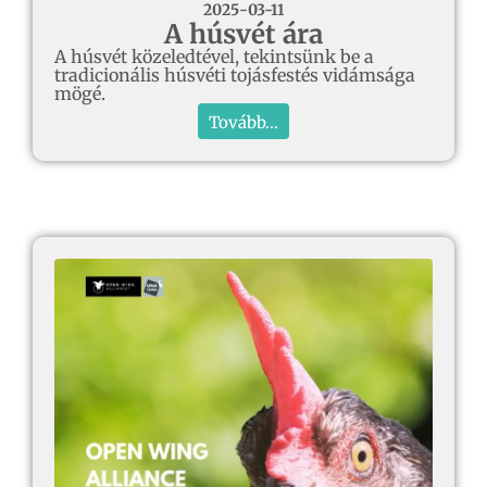
2025-03-11
A húsvét ára
A húsvét közeledtével, tekintsünk be a
tradicionális húsvéti tojásfestés vidámsága
mögé.
Tovább...