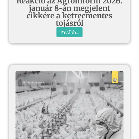
Reakció az Agroinform 2026.
január 8-án megjelent
cikkére a ketrecmentes
tojásról
Tovább...