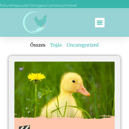
Rólunk
Kapcsolat
Támogass
Csatlakozz
Hírlevél
Összes
Tojás
Uncategorized