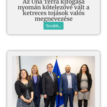
Az Una Terra kifogása
nyomán kötelezővé vált a
ketreces tojások valós
megnevezése
Tovább...