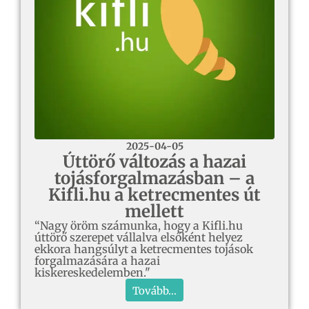
2025-04-05
Úttörő változás a hazai
tojásforgalmazásban – a
Kifli.hu a ketrecmentes út
mellett
“Nagy öröm számunka, hogy a Kifli.hu
úttörő szerepet vállalva elsőként helyez
ekkora hangsúlyt a ketrecmentes tojások
forgalmazására a hazai
kiskereskedelemben."
Tovább...