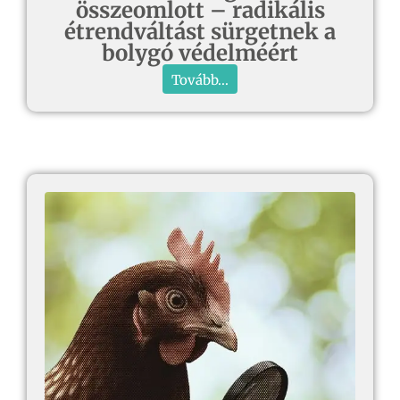
összeomlott – radikális
étrendváltást sürgetnek a
bolygó védelméért
Tovább...