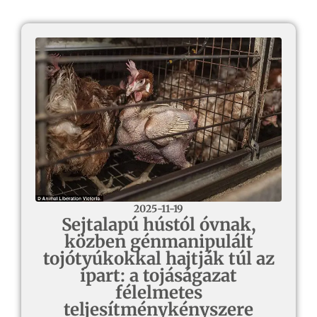
2025-11-19
Sejtalapú hústól óvnak,
közben génmanipulált
tojótyúkokkal hajtják túl az
ipart: a tojáságazat
félelmetes
teljesítménykényszere