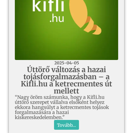
2025-04-05
Úttörő változás a hazai
tojásforgalmazásban – a
Kifli.hu a ketrecmentes út
mellett
“Nagy öröm számunka, hogy a Kifli.hu
úttörő szerepet vállalva elsőként helyez
ekkora hangsúlyt a ketrecmentes tojások
forgalmazására a hazai
kiskereskedelemben."
Tovább...