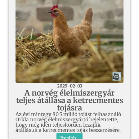
2025-02-03
A norvég élelmiszergyár
teljes átállása a ketrecmentes
tojásra
Az évi mintegy 80.5 millió tojást felhasználó
Orkla norvég élelmiszergyártó bejelentette,
hogy még idén teljeskörűen lezajlik
átállásuk a ketrecmentes tojás beszerzésére.
Tovább...