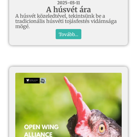
2025-03-11
A húsvét ára
A húsvét közeledtével, tekintsünk be a
tradicionális húsvéti tojásfestés vidámsága
mögé.
Tovább...