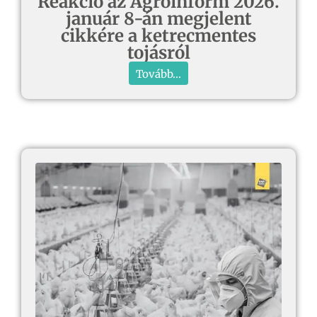
Reakció az Agroinform 2026.
január 8-án megjelent
cikkére a ketrecmentes
tojásról
Tovább...