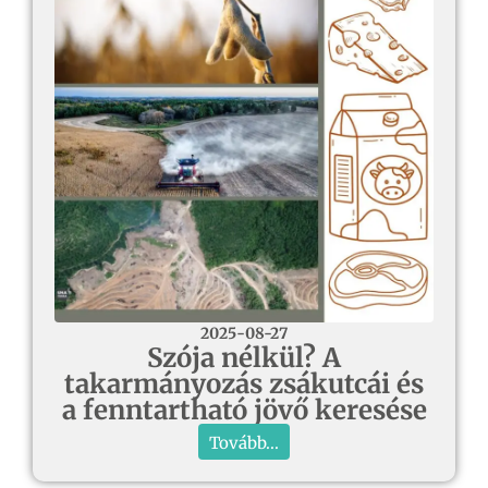
2025-08-27
Szója nélkül? A
takarmányozás zsákutcái és
a fenntartható jövő keresése
Tovább...