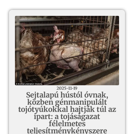
2025-11-19
Sejtalapú hústól óvnak,
közben génmanipulált
tojótyúkokkal hajtják túl az
ipart: a tojáságazat
félelmetes
teljesítménykényszere