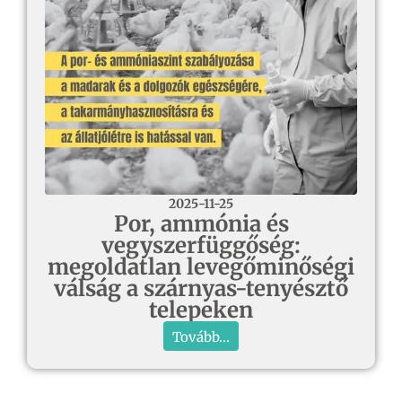
2025-11-25
Por, ammónia és
vegyszerfüggőség:
megoldatlan levegőminőségi
válság a szárnyas-tenyésztő
telepeken
Tovább...