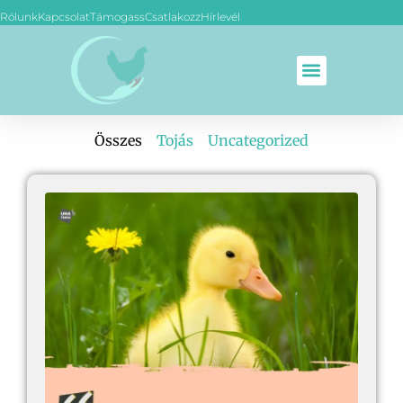
Rólunk
Kapcsolat
Támogass
Csatlakozz
Hírlevél
Összes
Tojás
Uncategorized