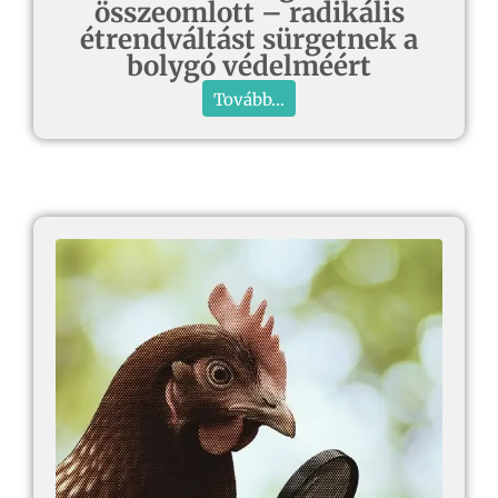
összeomlott – radikális
étrendváltást sürgetnek a
bolygó védelméért
Tovább...