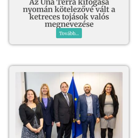
Az Una Terra kifogása
nyomán kötelezővé vált a
ketreces tojások valós
megnevezése
Tovább...