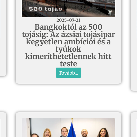
2025-07-21
Bangkoktól az 500
tojásig: Az ázsiai tojásipar
kegyetlen ambíciói és a
tyúkok
kimeríthetetlennek hitt
teste
Tovább...