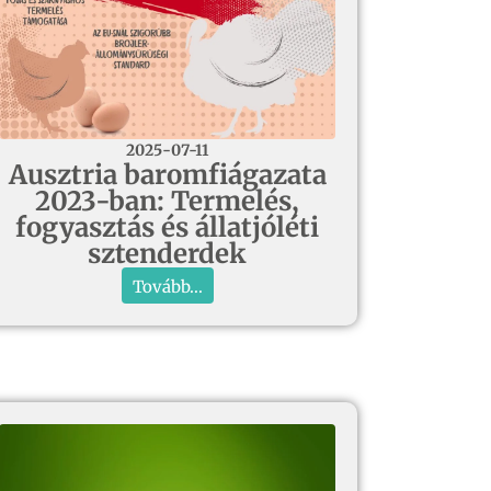
2025-07-11
Ausztria baromfiágazata
2023-ban: Termelés,
fogyasztás és állatjóléti
sztenderdek
Tovább...