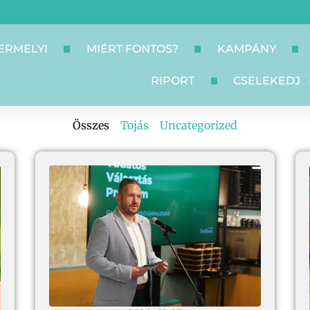
ERMELYI
MIÉRT FONTOS?
KAMPÁNY
RIPORT
CSELEKEDJ
Összes
Tojás
Uncategorized