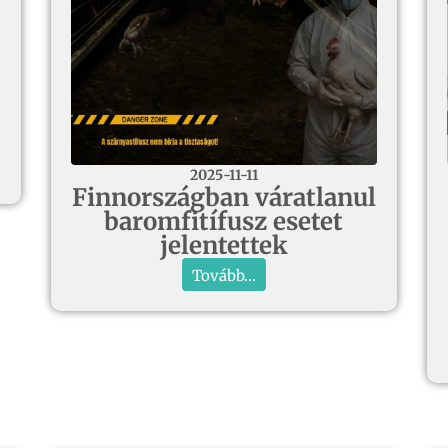
2025-11-11
Finnországban váratlanul
baromfitífusz esetet
jelentettek
Tovább...