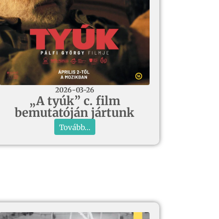
2026-03-26
„A tyúk” c. film
bemutatóján jártunk
Tovább...