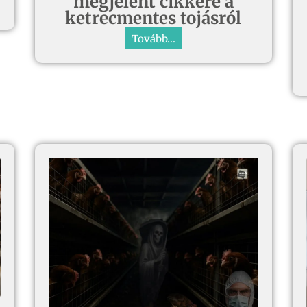
megjelent cikkére a
ketrecmentes tojásról
Tovább...