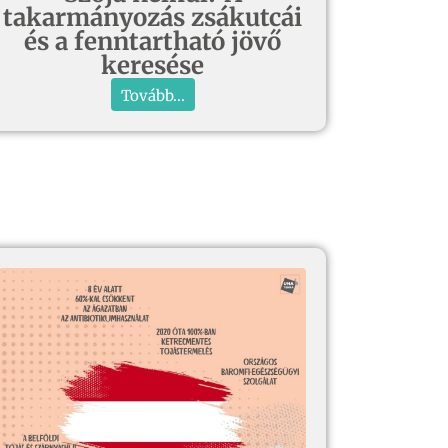
takarmányozás zsákutcái
és a fenntartható jövő
keresése
Tovább...