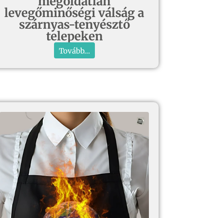
megoldatlan
levegőminőségi válság a
szárnyas-tenyésztő
telepeken
Tovább...