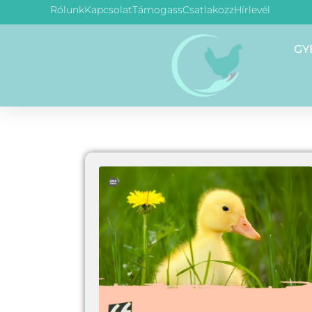
Rólunk
Kapcsolat
Támogass
Csatlakozz
Hírlevél
GY