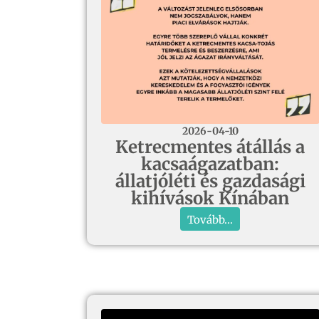
2026-04-10
Ketrecmentes átállás a
kacsaágazatban:
állatjóléti és gazdasági
kihívások Kínában
Tovább...