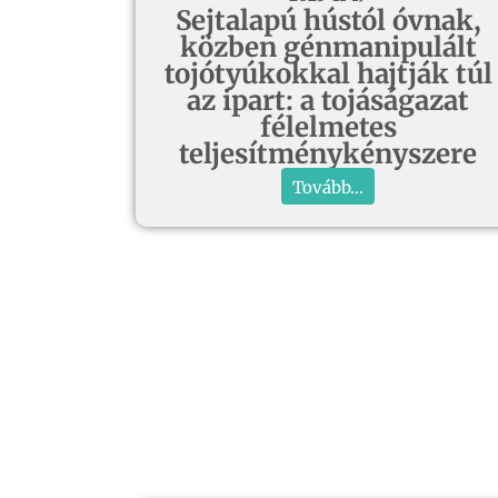
Sejtalapú hústól óvnak,
közben génmanipulált
tojótyúkokkal hajtják túl
az ipart: a tojáságazat
félelmetes
teljesítménykényszere
Tovább...